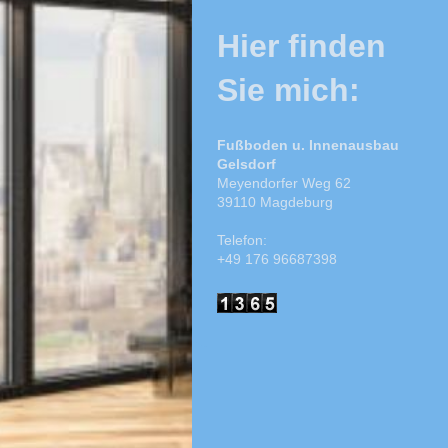
Hier finden
Sie mich:
Fußboden u. Innenausbau
Gelsdorf
Meyendorfer Weg 62
39110 Magdeburg
Telefon:
+49 176 96687398